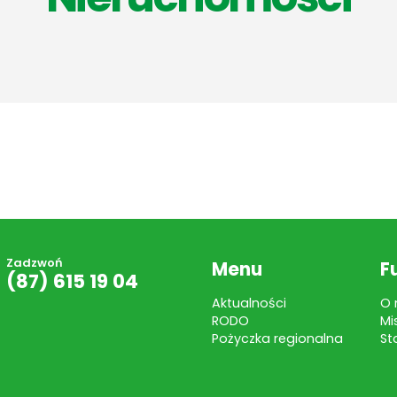
Zadzwoń
Menu
F
(87) 615 19 04
Aktualności
O 
RODO
Mi
Pożyczka regionalna
St