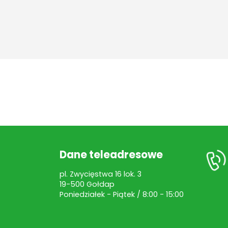
Dane teleadresowe
pl. Zwycięstwa 16 lok. 3
19-500 Gołdap
Poniedziałek - Piątek / 8:00 - 15:00