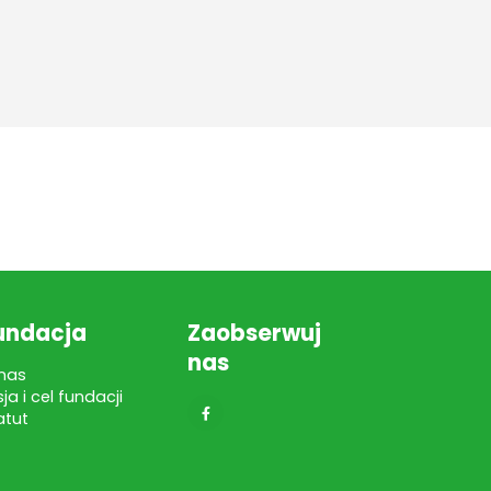
undacja
Zaobserwuj
nas
nas
sja i cel fundacji
atut