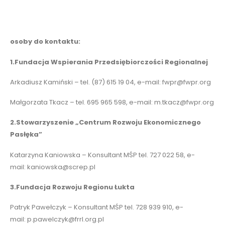
osoby do kontaktu:
1.Fundacja Wspierania Przedsiębiorczości Regionalnej
Arkadiusz Kamiński – tel. (87) 615 19 04, e-mail:
fwpr@fwpr.org
Małgorzata Tkacz – tel. 695 965 598, e-mail:
m.tkacz@fwpr.org
2.Stowarzyszenie „Centrum Rozwoju Ekonomicznego
Pasłęka”
Katarzyna Kaniowska – Konsultant MŚP tel. 727 022 58, e-
mail:
kaniowska@screp.pl
3.Fundacja Rozwoju Regionu Łukta
Patryk Pawełczyk – Konsultant MŚP tel. 728 939 910, e-
mail:
p.pawelczyk@frrl.org.pl