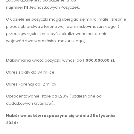
zobowiązane jest do udzielenia co
najmniej
111
Jednostkowych Pożyczek.
O udzielenie pożyczki mogą ubiegać się mikro, małe i średnie
przedsiębiorstwa z terenu woj. warmińsko-mazurskiego, (
przedsięwzięcie musi być zlokalizowane na terenie
województwa warmińsko-mazurskiego).
Maksymalna kwota pożyczki wynosi do
1.000.000,00 zł.
Okres spłaty do 84 m-ce
Okres karencji do 12 m-cy
Oprocentowanie
stałe od 1,20% ( uzależnione od
dodatkowych kryteriów)
.
Nabór wniosków rozpoczyna się w dniu 25 stycznia
2024r.