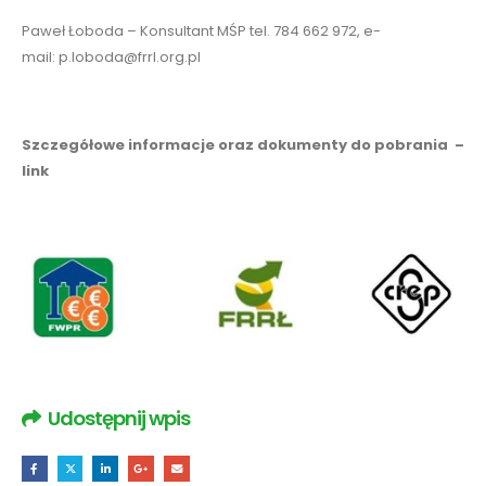
Paweł Łoboda – Konsultant MŚP tel. 784 662 972, e-
mail:
p.loboda@frrl.org.pl
Szczegółowe informacje oraz dokumenty do pobrania –
link
Udostępnij wpis