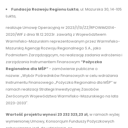
Fundacja Rozwoju Regionu Łukta
, ul. Mazurska 30, 14-105
Łukta,
realizuje Umowę Operacyjną nr 2023/1/SI/ZZ/RPOWiM2014-
2020/WIF z dnia 18.12.2023r. zawartą z Województwem
Warmińsko-Mazurskim reprezentowanym przez Warmińsko-
Mazurską Agencję Rozwoju Regionalnego S.A., jako
Podmiotem Zarządzającym, na realizację zadania wdrożenia i
zarządzania Instrumentem Finansowym
“Pożyczka
Regionalna dla MŚP”
- zamówienie publiczne o
nazwie: „Wybór Pośredników Finansowych w celu wdrażania
Instrumentu Finansowego „Pożyczka Regionalna dla MŚP” w
ramach realizacji Strategii Inwestycyjnej Zasobów
Zwróconych Województwa Warmińsko-Mazurskiego na lata
2023-2033″.
Wartość projektu wynosi 23 232 323,23 zł,
w ramach wyżej
wymienionej Umowy, Konsorcjum Funduszy Pożyczkowych