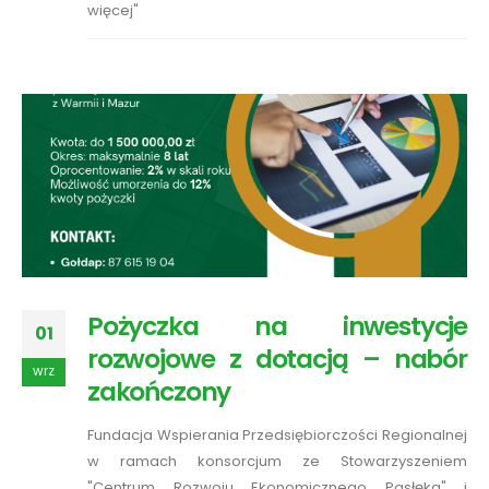
więcej"
Pożyczka na inwestycje
01
rozwojowe z dotacją – nabór
wrz
zakończony
Fundacja Wspierania Przedsiębiorczości Regionalnej
w ramach konsorcjum ze Stowarzyszeniem
"Centrum Rozwoju Ekonomicznego Pasłęka" i